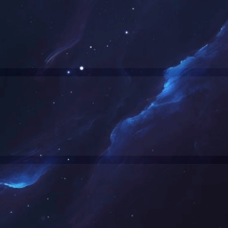
星空体育
行业新闻
环境公示
首 页
上一页
1
2
...
13
下一页
尾 页
TARSPORTS
关注微信公众号