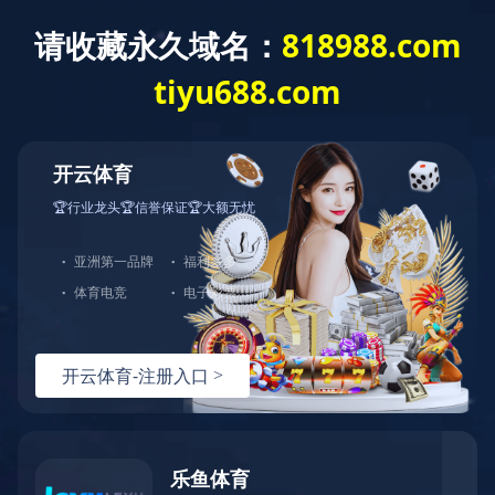
星空体育
首 页
关于我们
服