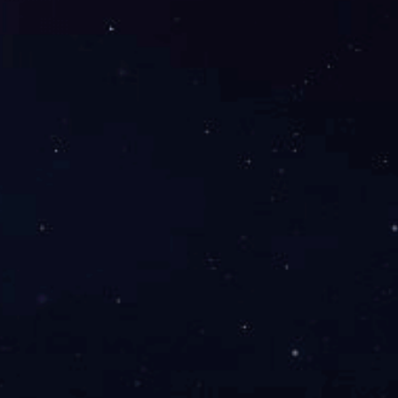
分享到：
返回列表
在线咨询