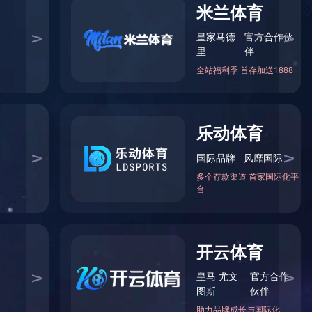
防白蚁、除甲醛
土壤修复案例
市政工程