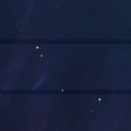
例
在线监控案例
噪声与无尘车间
机电暖通工程
噪声治理案例
来源：广州蓝清环保工程有限公司
时间：2021-04-28
浏览次数：11615次