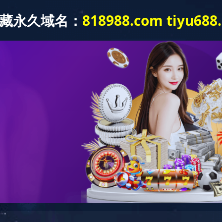
们
服务内容
工程案例
人力资源
新闻资讯