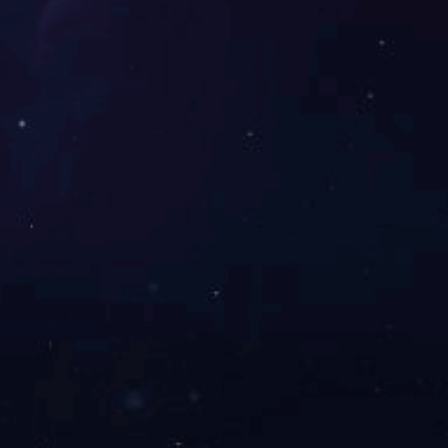
TARSPORTS
关注微信公众号